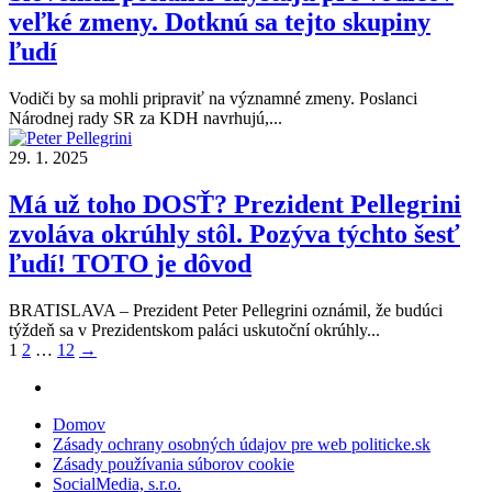
veľké zmeny. Dotknú sa tejto skupiny
ľudí
Vodiči by sa mohli pripraviť na významné zmeny. Poslanci
Národnej rady SR za KDH navrhujú,...
29. 1. 2025
Má už toho DOSŤ? Prezident Pellegrini
zvoláva okrúhly stôl. Pozýva týchto šesť
ľudí! TOTO je dôvod
BRATISLAVA – Prezident Peter Pellegrini oznámil, že budúci
týždeň sa v Prezidentskom paláci uskutoční okrúhly...
Stránkovanie
1
2
…
12
→
príspevkov
Domov
Zásady ochrany osobných údajov pre web politicke.sk
Zásady používania súborov cookie
SocialMedia, s.r.o.