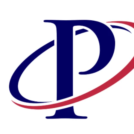
Preskočiť
na
obsah