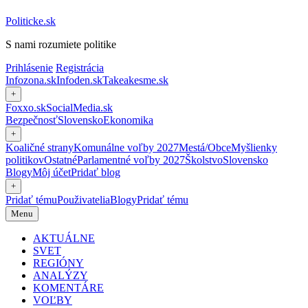
Politicke.sk
S nami rozumiete politike
Prihlásenie
Registrácia
Infozona.sk
Infoden.sk
Takeakesme.sk
+
Foxxo.sk
SocialMedia.sk
Bezpečnosť
Slovensko
Ekonomika
+
Koaličné strany
Komunálne voľby 2027
Mestá/Obce
Myšlienky
politikov
Ostatné
Parlamentné voľby 2027
Školstvo
Slovensko
Blogy
Môj účet
Pridať blog
+
Pridať tému
Použivatelia
Blogy
Pridať tému
Menu
AKTUÁLNE
SVET
REGIÓNY
ANALÝZY
KOMENTÁRE
VOĽBY