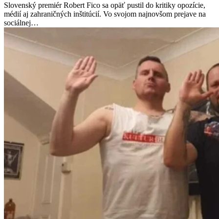
Slovenský premiér Robert Fico sa opäť pustil do kritiky opozície,
médií aj zahraničných inštitúcií. Vo svojom najnovšom prejave na
sociálnej…