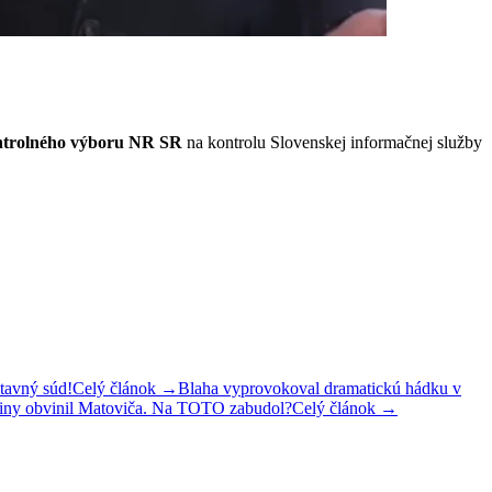
ntrolného výboru NR SR
na kontrolu Slovenskej informačnej služby
stavný súd!
Celý článok →
Blaha vyprovokoval dramatickú hádku v
odiny obvinil Matoviča. Na TOTO zabudol?
Celý článok →