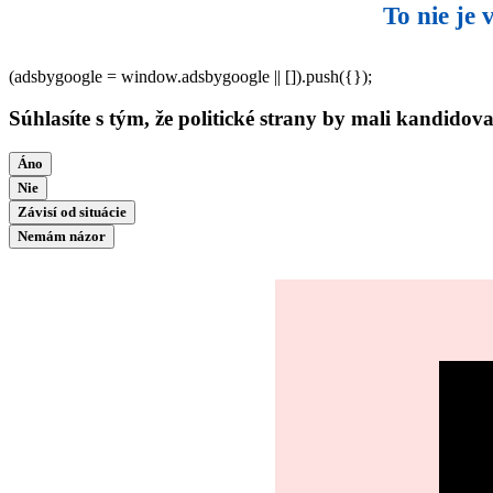
To nie je
(adsbygoogle = window.adsbygoogle || []).push({});
Súhlasíte s tým, že politické strany by mali kandidov
Áno
Nie
Závisí od situácie
Nemám názor