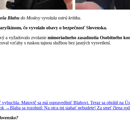
oša Blahu
do Moskvy vyvolala ostrú kritiku.
Naryškinom, čo vyvolalo obavy o bezpečnosť Slovenska.
kový a vyžadovalo zvolanie
mimoriadneho zasadnutia Osobitného ko
oval vzťahy s ruskou tajnou službou bez jasných vysvetlení.
 vybuchla. Matovič sa má ospravedlniť Blahovi. Teraz sa obrátil na Ú
nok →
Blaha sa rozohnil: Na otca mi siahať nebudete! Za smrť člena r
lovensko?