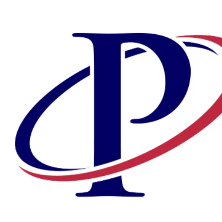
Preskočiť
na
obsah