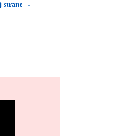
j strane
↓