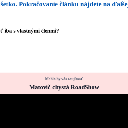
 všetko. Pokračovanie článku nájdete na ďalše
ať iba s vlastnými členmi?
Mohlo by vás zaujímať
Matovič chystá RoadShow