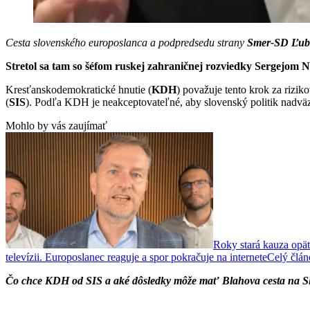
Cesta slovenského europoslanca a podpredsedu strany
Smer-SD Ľub
Stretol sa tam so šéfom ruskej zahraničnej rozviedky Sergejom 
Kresťanskodemokratické hnutie (
KDH
) považuje tento krok za rizi
(
SIS
). Podľa KDH je neakceptovateľné, aby slovenský politik nadväz
Mohlo by vás zaujímať
Roky stará kauza opäť
televízii. Europoslanec reaguje a spor pokračuje na internete
Celý člá
Čo chce KDH od SIS a aké dôsledky môže mať Blahova cesta na S