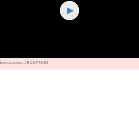
▶
acebook.com/reel/1048123657890893