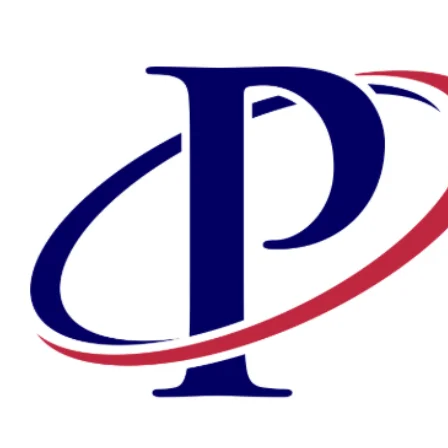
Preskočiť
na
obsah