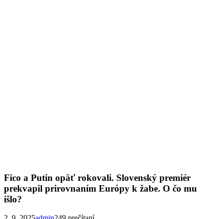
Fico a Putin opäť rokovali. Slovenský premiér
prekvapil prirovnaním Európy k žabe. O čo mu
išlo?
2. 9. 2025
admin
249 prečítaní