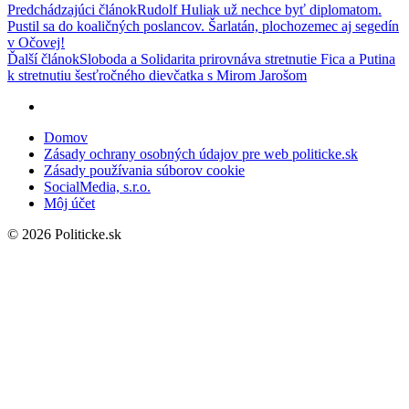
Navigácia
Predchádzajúci článok
Rudolf Huliak už nechce byť diplomatom.
Pustil sa do koaličných poslancov. Šarlatán, plochozemec aj segedín
v
v Očovej!
článku
Ďalší článok
Sloboda a Solidarita prirovnáva stretnutie Fica a Putina
k stretnutiu šesťročného dievčatka s Mirom Jarošom
Domov
Zásady ochrany osobných údajov pre web politicke.sk
Zásady používania súborov cookie
SocialMedia, s.r.o.
Môj účet
© 2026 Politicke.sk