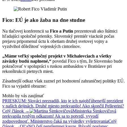
Fico: EÚ je ako žaba na dne studne
Na tlačovej konferencii sa
Fico a Putin
prezentovali ako štátnici
hľadajúci spoločné prieniky. Slovenský premiér viackrát počas
prejavu pripomenul úctu k obetiam druhej svetovej vojny a
vyzdvihol dôležitosť vojenských cintorínov.
„Máme veľký spoločný projekt v Michalovciach a všetky
záväzky budú naplnené,“
povedal Fico s tým, že Slovensko bude
pokračovať v spolupráci s ruskou ambasádou v Bratislave pri
rekonštrukcii pietnych miest.
Zásadnejší odkaz však zaznel pri hodnotení zahraničnej politiky EÚ.
Fico sa vyjadril obrazne:
Mohlo by vás zaujímať
PRIESKUM: Slováci prezradili, kto je ich najobľúbenejší prezident
v našich dejinách. Druhé miesto prekvapilo! Ako skončil Pellegrini?
Celý článok →
Ministerka Šimkovičová
prekvapila tvrdým odkazom! Ak sa to potvrdí, vyvodí
zodpovednosť. Ministerstvo čaká na výsledky vyšetrovania
Celý
článok →
OĽaNO čelí nepríjemnej kauze. Bývalý poslanec