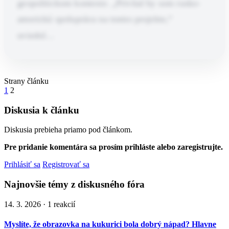
geopolitickom kontexte. „Privítal by som rusko-
americkú spoluprácu na tomto projekte,“
uviedol…
Článok pokračuje po kliknutí
Strany článku
1
2
Prečítaj celý článok
Diskusia k článku
Diskusia prebieha priamo pod článkom.
Pre pridanie komentára sa prosím prihláste alebo zaregistrujte.
Prihlásiť sa
Registrovať sa
Najnovšie témy z diskusného fóra
14. 3. 2026 · 1 reakcií
Myslíte, že obrazovka na kukurici bola dobrý nápad? Hlavne