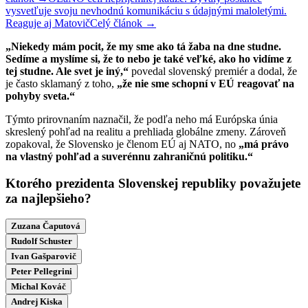
vysvetľuje svoju nevhodnú komunikáciu s údajnými maloletými.
Reaguje aj Matovič
Celý článok →
„Niekedy mám pocit, že my sme ako tá žaba na dne studne.
Sedíme a myslíme si, že to nebo je také veľké, ako ho vidíme z
tej studne. Ale svet je iný,“
povedal slovenský premiér a dodal, že
je často sklamaný z toho,
„že nie sme schopní v EÚ reagovať na
pohyby sveta.“
Týmto prirovnaním naznačil, že podľa neho má Európska únia
skreslený pohľad na realitu a prehliada globálne zmeny. Zároveň
zopakoval, že Slovensko je členom EÚ aj NATO, no
„má právo
na vlastný pohľad a suverénnu zahraničnú politiku.“
Ktorého prezidenta Slovenskej republiky považujete
za najlepšieho?
Zuzana Čaputová
Rudolf Schuster
Ivan Gašparovič
Peter Pellegrini
Michal Kováč
Andrej Kiska