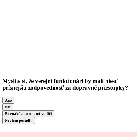
Myslíte si, že verejní funkcionári by mali niesť
prísnejšiu zodpovednosť za dopravné priestupky?
Áno
Nie
Rovnakú ako ostatní vodiči
Neviem posúdiť