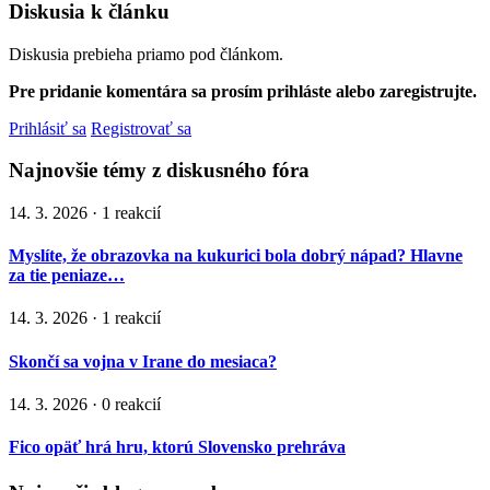
Diskusia k článku
Diskusia prebieha priamo pod článkom.
Pre pridanie komentára sa prosím prihláste alebo zaregistrujte.
Prihlásiť sa
Registrovať sa
Najnovšie témy z diskusného fóra
14. 3. 2026 · 1 reakcií
Myslíte, že obrazovka na kukurici bola dobrý nápad? Hlavne
za tie peniaze…
14. 3. 2026 · 1 reakcií
Skončí sa vojna v Irane do mesiaca?
14. 3. 2026 · 0 reakcií
Fico opäť hrá hru, ktorú Slovensko prehráva