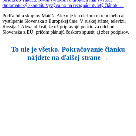
diplomatický škandál. Vyzýva ho na rezignáciu!
Celý článok →
Podľa lídra skupiny Matúša Alexu je ich cieľom okrem iného aj
vystúpenie Slovenska z Európskej únie. V ruskej štátnej televízii
Rossija 1 Alexa ohlásil, že už pripravujú petíciu za odchod
Slovenska z EÚ, pričom plánujú čoskoro spustiť aj zber podpisov.
To nie je všetko. Pokračovanie článku
nájdete na ďalšej strane
↓