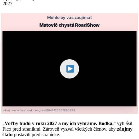
2027.
Mohlo by vás zaujímať
Matovič chystá RoadShow
zdroj:
www.facebook.com/reel/1048123657890893
„
Voľby budú v roku 2027 a my ich vyhráme. Bodka.
“ vyhlásil
Fico pred straníkmi. Zároveň vyzval všetkých členov, aby
záujmy
štátu
postavili pred stranícke.