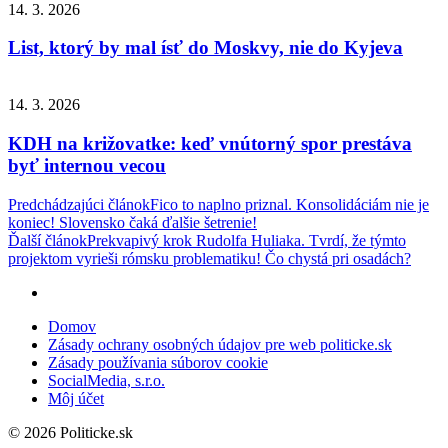
14. 3. 2026
List, ktorý by mal ísť do Moskvy, nie do Kyjeva
14. 3. 2026
KDH na križovatke: keď vnútorný spor prestáva
byť internou vecou
Navigácia
Predchádzajúci článok
Fico to naplno priznal. Konsolidáciám nie je
koniec! Slovensko čaká ďalšie šetrenie!
v
Ďalší článok
Prekvapivý krok Rudolfa Huliaka. Tvrdí, že týmto
článku
projektom vyrieši rómsku problematiku! Čo chystá pri osadách?
Domov
Zásady ochrany osobných údajov pre web politicke.sk
Zásady používania súborov cookie
SocialMedia, s.r.o.
Môj účet
© 2026 Politicke.sk