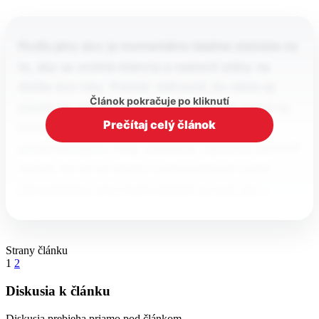
Podľa jeho slov je momentálne ideálne obdobie na
to, aby sa urobila bilancia a nastavili plány na
ďalšie dva roky. Premiér zdôraznil, že vláda sa
Článok pokračuje po kliknutí
pustila do nepopulárnej, no nevyhnutnej práce na
Prečítaj celý článok
konsolidácii verejných financií, ktorú
predchádzajúce vlády zanedbali. Opozíciu zároveň
obvinil, že by sa takejto zodpovednosti vyhla.
„Konsolidáciu sme mohli nechať na nich, ale…
Strany článku
1
2
Diskusia k článku
Diskusia prebieha priamo pod článkom.