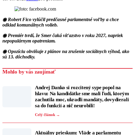
◉ Robert Fico vylúčil predčasné parlamentné voľby a chce
odklad komunálnych volieb.
◉ Premiér tvrdí, že Smer čaká víťazstvo v roku 2027, napriek
nepopulárnym opatreniam.
◉ Opozíciu obviňuje z plánov na zrušenie sociálnych výhod, ako
sú 13. dôchodky.
Mohlo by vás zaujímať
Andrej Danko si rozcitený sype popol na
hlavu: Na kandidátke sme mali ľudí, ktorým
zachutila moc, ukradli mandáty, dovydierali
sa do funkcií a nič neurobili!
Celý článok →
Aktuálny prieskum: Vláde a parlamentu