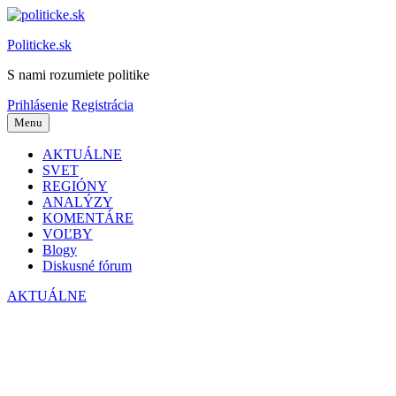
Preskočiť
na
Politicke.sk
obsah
S nami rozumiete politike
Prihlásenie
Registrácia
Menu
AKTUÁLNE
SVET
REGIÓNY
ANALÝZY
KOMENTÁRE
VOĽBY
Blogy
Diskusné fórum
AKTUÁLNE