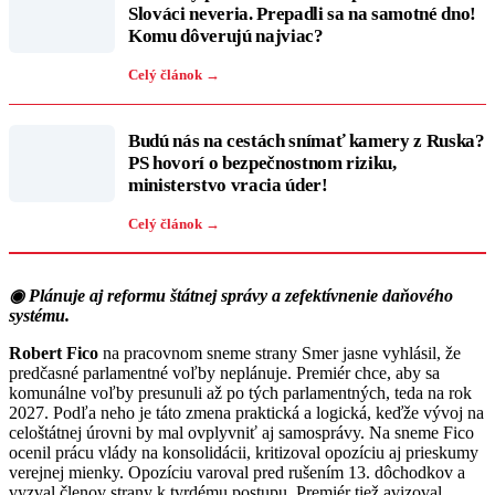
Slováci neveria. Prepadli sa na samotné dno!
Komu dôverujú najviac?
Celý článok →
Budú nás na cestách snímať kamery z Ruska?
PS hovorí o bezpečnostnom riziku,
ministerstvo vracia úder!
Celý článok →
◉ Plánuje aj reformu štátnej správy a zefektívnenie daňového
systému.
Robert Fico
na pracovnom sneme strany Smer jasne vyhlásil, že
predčasné parlamentné voľby neplánuje. Premiér chce, aby sa
komunálne voľby presunuli až po tých parlamentných, teda na rok
2027. Podľa neho je táto zmena praktická a logická, keďže vývoj na
celoštátnej úrovni by mal ovplyvniť aj samosprávy. Na sneme Fico
ocenil prácu vlády na konsolidácii, kritizoval opozíciu aj prieskumy
verejnej mienky. Opozíciu varoval pred rušením 13. dôchodkov a
vyzval členov strany k tvrdému postupu. Premiér tiež avizoval