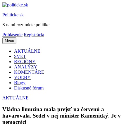
Preskočiť
na
Politicke.sk
obsah
S nami rozumiete politike
Prihlásenie
Registrácia
Menu
AKTUÁLNE
SVET
REGIÓNY
ANALÝZY
KOMENTÁRE
VOĽBY
Blogy
Diskusné fórum
AKTUÁLNE
Vládna limuzína mala prejsť na červenú a
havarovala. Sedel v nej minister Kamenický. Je v
nemocnici