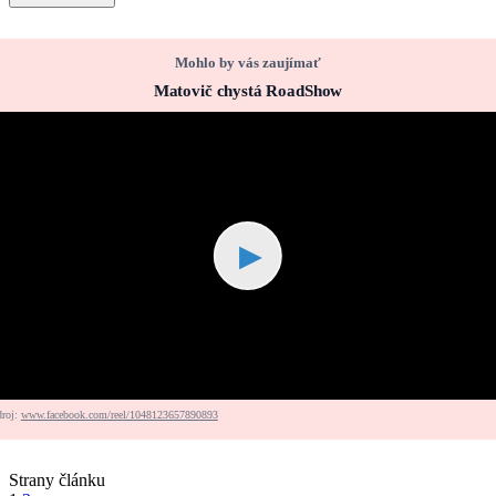
Mohlo by vás zaujímať
Matovič chystá RoadShow
▶
droj:
www.facebook.com/reel/1048123657890893
Strany článku