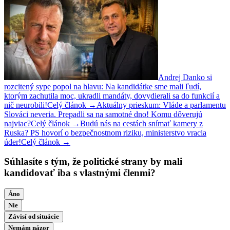
Andrej Danko si
rozcitený sype popol na hlavu: Na kandidátke sme mali ľudí,
ktorým zachutila moc, ukradli mandáty, dovydierali sa do funkcií a
nič neurobili!
Celý článok →
Aktuálny prieskum: Vláde a parlamentu
Slováci neveria. Prepadli sa na samotné dno! Komu dôverujú
najviac?
Celý článok →
Budú nás na cestách snímať kamery z
Ruska? PS hovorí o bezpečnostnom riziku, ministerstvo vracia
úder!
Celý článok →
Súhlasíte s tým, že politické strany by mali
kandidovať iba s vlastnými členmi?
Áno
Nie
Závisí od situácie
Nemám názor