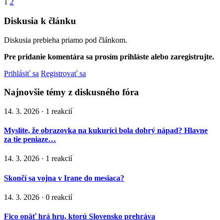
1
2
Diskusia k článku
Diskusia prebieha priamo pod článkom.
Pre pridanie komentára sa prosím prihláste alebo zaregistrujte.
Prihlásiť sa
Registrovať sa
Najnovšie témy z diskusného fóra
14. 3. 2026 · 1 reakcií
Myslíte, že obrazovka na kukurici bola dobrý nápad? Hlavne
za tie peniaze…
14. 3. 2026 · 1 reakcií
Skončí sa vojna v Irane do mesiaca?
14. 3. 2026 · 0 reakcií
Fico opäť hrá hru, ktorú Slovensko prehráva