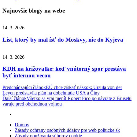
Najnovšie blogy na webe
14. 3. 2026
List, ktorý by mal ísť do Moskvy, nie do Kyjeva
14. 3. 2026
KDH na križovatke: keď vnútorný spor prestáva
byť internou vecou
Navigácia
Predchádzajúci článok
EÚ chce získať náskok: Ursula von der
Leyen predstavila plán na dobehnutie USA a Číny
v
Ďalší článok
Všetko sa vraj mení! Robert Fico po návrate z Bruselu
článku
varuje pred obchodnou vojnou
Domov
Zásady ochrany osobných údajov pre web politicke.sk
Zásady používania súborov cookie