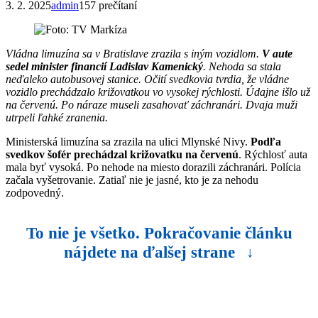
3. 2. 2025
admin
157 prečítaní
Vládna limuzína sa v Bratislave zrazila s iným vozidlom.
V aute
sedel minister financií Ladislav Kamenický
. Nehoda sa stala
neďaleko autobusovej stanice. Očití svedkovia tvrdia, že vládne
vozidlo prechádzalo križovatkou vo vysokej rýchlosti. Údajne išlo už
na červenú. Po náraze museli zasahovať záchranári. Dvaja muži
utrpeli ľahké zranenia.
Ministerská limuzína sa zrazila na ulici Mlynské Nivy.
Podľa
svedkov šofér prechádzal križovatku na červenú
. Rýchlosť auta
mala byť vysoká. Po nehode na miesto dorazili záchranári. Polícia
začala vyšetrovanie. Zatiaľ nie je jasné, kto je za nehodu
zodpovedný.
To nie je všetko. Pokračovanie článku
nájdete na ďalšej strane
↓