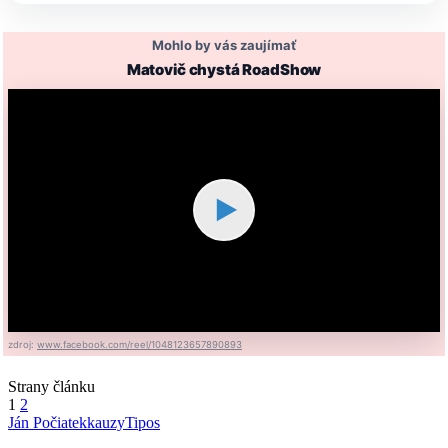
Mohlo by vás zaujímať
Matovič chystá RoadShow
▶
zdroj:
www.facebook.com/reel/1048123657890893
Strany článku
1
2
Ján Počiatek
kauzy
Tipos