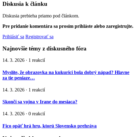
Diskusia k článku
Diskusia prebieha priamo pod článkom.
Pre pridanie komentára sa prosím prihláste alebo zaregistrujte.
Prihlásiť sa
Registrovať sa
Najnovšie témy z diskusného fóra
14. 3. 2026 · 1 reakcií
Myslíte, že obrazovka na kukurici bola dobrý nápad? Hlavne
za tie peniaze…
14. 3. 2026 · 1 reakcií
Skončí sa vojna v Irane do mesiaca?
14. 3. 2026 · 0 reakcií
Fico opäť hrá hru, ktorú Slovensko prehráva