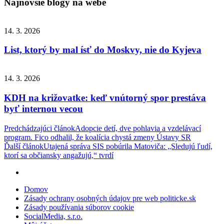
Najnovšie blogy na webe
14. 3. 2026
List, ktorý by mal ísť do Moskvy, nie do Kyjeva
14. 3. 2026
KDH na križovatke: keď vnútorný spor prestáva
byť internou vecou
Navigácia
Predchádzajúci článok
Adopcie detí, dve pohlavia a vzdelávací
program. Fico odhalil, že koalícia chystá zmeny Ústavy SR
v
Ďalší článok
Utajená správa SIS pobúrila Matoviča: „Sledujú ľudí,
článku
ktorí sa občiansky angažujú,“ tvrdí
Domov
Zásady ochrany osobných údajov pre web politicke.sk
Zásady používania súborov cookie
SocialMedia, s.r.o.