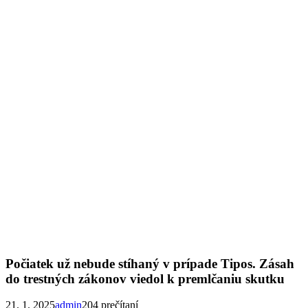
Počiatek už nebude stíhaný v prípade Tipos. Zásah
do trestných zákonov viedol k premlčaniu skutku
21. 1. 2025
admin
204 prečítaní