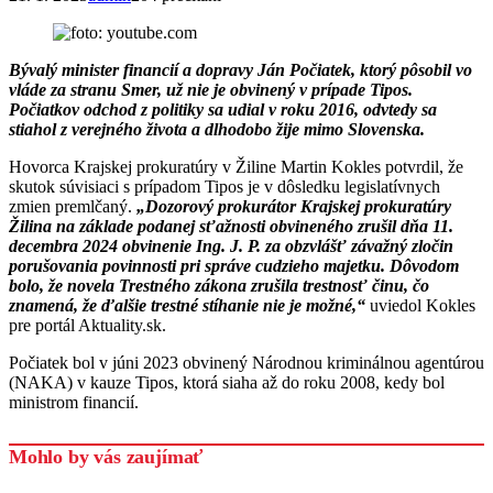
Bývalý minister financií a dopravy Ján Počiatek, ktorý pôsobil vo
vláde za stranu Smer, už nie je obvinený v prípade Tipos.
Počiatkov odchod z politiky sa udial v roku 2016, odvtedy sa
stiahol z verejného života a dlhodobo žije mimo Slovenska.
Hovorca Krajskej prokuratúry v Žiline Martin Kokles potvrdil, že
skutok súvisiaci s prípadom Tipos je v dôsledku legislatívnych
zmien premlčaný.
„Dozorový prokurátor Krajskej prokuratúry
Žilina na základe podanej sťažnosti obvineného zrušil dňa 11.
decembra 2024 obvinenie Ing. J. P. za obzvlášť závažný zločin
porušovania povinnosti pri správe cudzieho majetku. Dôvodom
bolo, že novela Trestného zákona zrušila trestnosť činu, čo
znamená, že ďalšie trestné stíhanie nie je možné,“
uviedol Kokles
pre portál Aktuality.sk.
Počiatek bol v júni 2023 obvinený Národnou kriminálnou agentúrou
(NAKA) v kauze Tipos, ktorá siaha až do roku 2008, kedy bol
ministrom financií.
Mohlo by vás zaujímať