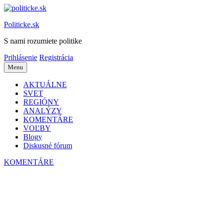
Preskočiť
na
Politicke.sk
obsah
S nami rozumiete politike
Prihlásenie
Registrácia
Menu
AKTUÁLNE
SVET
REGIÓNY
ANALÝZY
KOMENTÁRE
VOĽBY
Blogy
Diskusné fórum
KOMENTÁRE