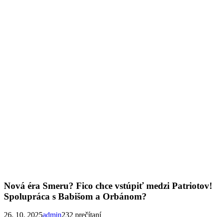
Nová éra Smeru? Fico chce vstúpiť medzi Patriotov!
Spolupráca s Babišom a Orbánom?
26. 10. 2025
admin
232 prečítaní