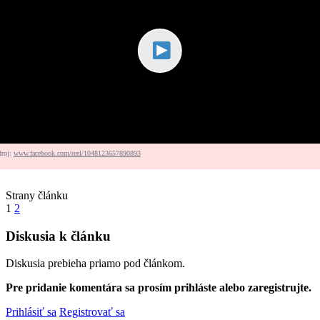
droj:
www.facebook.com/reel/1048123657890893
Strany článku
1
2
Diskusia k článku
Diskusia prebieha priamo pod článkom.
Pre pridanie komentára sa prosím prihláste alebo zaregistrujte.
Prihlásiť sa
Registrovať sa