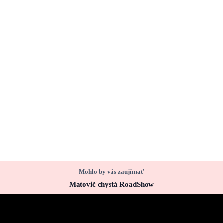
Mohlo by vás zaujímať
Matovič chystá RoadShow