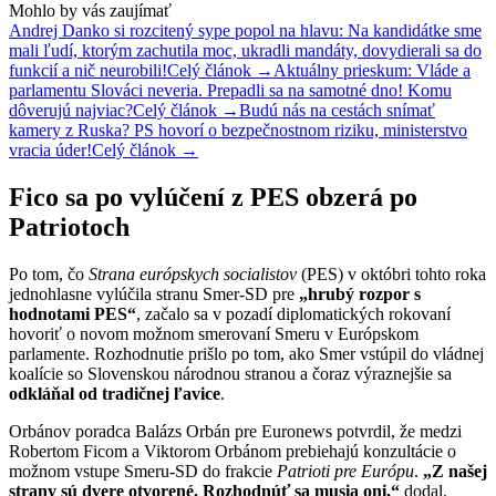
Mohlo by vás zaujímať
Andrej Danko si rozcitený sype popol na hlavu: Na kandidátke sme
mali ľudí, ktorým zachutila moc, ukradli mandáty, dovydierali sa do
funkcií a nič neurobili!
Celý článok →
Aktuálny prieskum: Vláde a
parlamentu Slováci neveria. Prepadli sa na samotné dno! Komu
dôverujú najviac?
Celý článok →
Budú nás na cestách snímať
kamery z Ruska? PS hovorí o bezpečnostnom riziku, ministerstvo
vracia úder!
Celý článok →
Fico sa po vylúčení z PES obzerá po
Patriotoch
Po tom, čo
Strana európskych socialistov
(PES) v októbri tohto roka
jednohlasne vylúčila stranu Smer-SD pre
„hrubý rozpor s
hodnotami PES“
, začalo sa v pozadí diplomatických rokovaní
hovoriť o novom možnom smerovaní Smeru v Európskom
parlamente. Rozhodnutie prišlo po tom, ako Smer vstúpil do vládnej
koalície so Slovenskou národnou stranou a čoraz výraznejšie sa
odkláňal od tradičnej ľavice
.
Orbánov poradca Balázs Orbán pre Euronews potvrdil, že medzi
Robertom Ficom a Viktorom Orbánom prebiehajú konzultácie o
možnom vstupe Smeru-SD do frakcie
Patrioti pre Európu
.
„Z našej
strany sú dvere otvorené. Rozhodnúť sa musia oni,“
dodal.