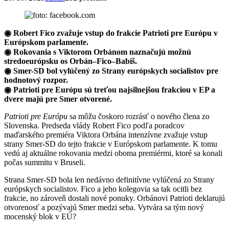
◉ Robert Fico zvažuje vstup do frakcie Patrioti pre Európu v
Európskom parlamente.
◉ Rokovania s Viktorom Orbánom naznačujú možnú
stredoeurópsku os Orbán–Fico–Babiš.
◉ Smer-SD bol vylúčený zo Strany európskych socialistov pre
hodnotový rozpor.
◉ Patrioti pre Európu sú treťou najsilnejšou frakciou v EP a
dvere majú pre Smer otvorené.
Patrioti pre Európu
sa môžu čoskoro rozrásť o nového člena zo
Slovenska. Predseda vlády Robert Fico podľa poradcov
maďarského premiéra Viktora Orbána intenzívne zvažuje vstup
strany Smer-SD do tejto frakcie v Európskom parlamente. K tomu
vedú aj aktuálne rokovania medzi oboma premiérmi, ktoré sa konali
počas summitu v Bruseli.
Strana Smer-SD bola len nedávno definitívne vylúčená zo Strany
európskych socialistov. Fico a jeho kolegovia sa tak ocitli bez
frakcie, no zároveň dostali nové ponuky. Orbánovi Patrioti deklarujú
otvorenosť a pozývajú Smer medzi seba. Vytvára sa tým nový
mocenský blok v EÚ?