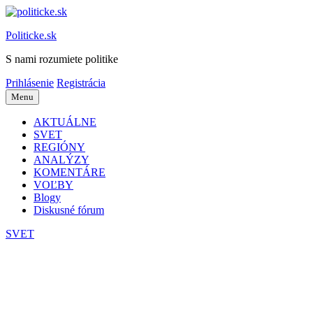
Preskočiť
na
Politicke.sk
obsah
S nami rozumiete politike
Prihlásenie
Registrácia
Menu
AKTUÁLNE
SVET
REGIÓNY
ANALÝZY
KOMENTÁRE
VOĽBY
Blogy
Diskusné fórum
SVET