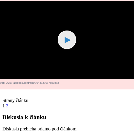
▶
droj:
www.facebook.com/reel/1048123657890893
Strany článku
1
2
Diskusia k článku
Diskusia prebieha priamo pod článkom.