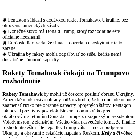
◉ Pentagon súhlasil s dodávkou rakiet Tomahawk Ukrajine, bez
ohrozenia amerických zásob.
◉ Konečné slovo má Donald Trump, ktorý rozhodnutie ešte
oficiálne neoznámil.
◉ Európski lídri veria, že situácia dozrela na poskytnutie tejto
zbrane.
◉ Ukrajina by rakety mohla odpaľovať zo súše, keďže nemá
dostatočné námorné kapacity.
Rakety Tomahawk čakajú na Trumpovo
rozhodnutie
Rakety Tomahawk
by mohli už čoskoro posilniť obranu Ukrajiny.
Americké ministerstvo obrany totiž rozhodlo, že ich dodanie nebude
znamenať riziko pre obranné kapacity Spojených štátov. Pentagon
tak poslal pozitívny posudok Bielemu domu krátko pred
októbrovým stretnutím Donalda Trumpa s ukrajinským prezidentom
Volodymyrom Zelenským. Všetko však nasvedčuje tomu, že finálne
rozhodnutie ešte stále nepadlo. Trump váha – medzi podporou
Ukrajiny a obavami z eskalácie napätia s Ruskom.
Kedy a či vôbec