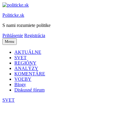
Preskočiť
na
Politicke.sk
obsah
S nami rozumiete politike
Prihlásenie
Registrácia
Menu
AKTUÁLNE
SVET
REGIÓNY
ANALÝZY
KOMENTÁRE
VOĽBY
Blogy
Diskusné fórum
SVET