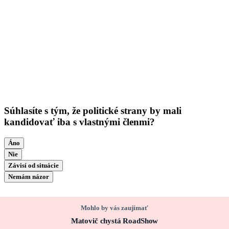
Súhlasíte s tým, že politické strany by mali
kandidovať iba s vlastnými členmi?
Áno
Nie
Závisí od situácie
Nemám názor
Mohlo by vás zaujímať
Matovič chystá RoadShow