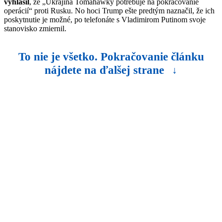
vyhlásil
, že „Ukrajina Tomahawky potrebuje na pokračovanie
operácií“ proti Rusku. No hoci Trump ešte predtým naznačil, že ich
poskytnutie je možné, po telefonáte s Vladimirom Putinom svoje
stanovisko zmiernil.
To nie je všetko. Pokračovanie článku
nájdete na ďalšej strane
↓