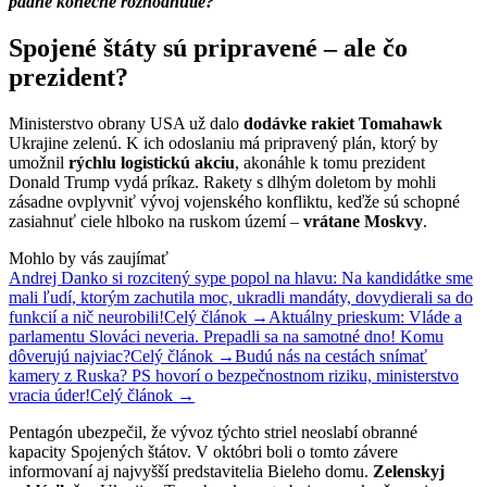
padne konečné rozhodnutie?
Spojené štáty sú pripravené – ale čo
prezident?
Ministerstvo obrany USA už dalo
dodávke rakiet Tomahawk
Ukrajine zelenú. K ich odoslaniu má pripravený plán, ktorý by
umožnil
rýchlu logistickú akciu
, akonáhle k tomu prezident
Donald Trump vydá príkaz. Rakety s dlhým doletom by mohli
zásadne ovplyvniť vývoj vojenského konfliktu, keďže sú schopné
zasiahnuť ciele hlboko na ruskom území –
vrátane Moskvy
.
Mohlo by vás zaujímať
Andrej Danko si rozcitený sype popol na hlavu: Na kandidátke sme
mali ľudí, ktorým zachutila moc, ukradli mandáty, dovydierali sa do
funkcií a nič neurobili!
Celý článok →
Aktuálny prieskum: Vláde a
parlamentu Slováci neveria. Prepadli sa na samotné dno! Komu
dôverujú najviac?
Celý článok →
Budú nás na cestách snímať
kamery z Ruska? PS hovorí o bezpečnostnom riziku, ministerstvo
vracia úder!
Celý článok →
Pentagón ubezpečil, že vývoz týchto striel neoslabí obranné
kapacity Spojených štátov. V októbri boli o tomto závere
informovaní aj najvyšší predstavitelia Bieleho domu.
Zelenskyj