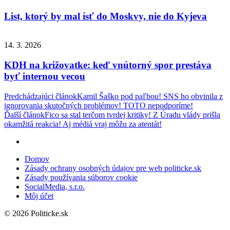
List, ktorý by mal ísť do Moskvy, nie do Kyjeva
14. 3. 2026
KDH na križovatke: keď vnútorný spor prestáva
byť internou vecou
Navigácia
Predchádzajúci článok
Kamil Šaško pod paľbou! SNS ho obvinila z
ignorovania skutočných problémov! TOTO nepodporíme!
v
Ďalší článok
Fico sa stal terčom tvrdej kritiky! Z Úradu vlády prišla
článku
okamžitá reakcia! Aj médiá vraj môžu za atentát!
Domov
Zásady ochrany osobných údajov pre web politicke.sk
Zásady používania súborov cookie
SocialMedia, s.r.o.
Môj účet
© 2026 Politicke.sk