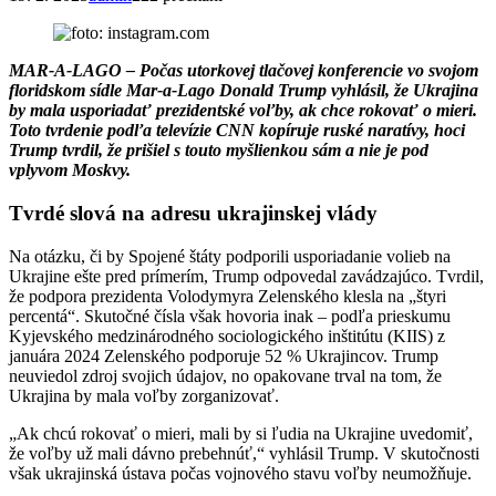
MAR-A-LAGO – Počas utorkovej tlačovej konferencie vo svojom
floridskom sídle Mar-a-Lago Donald Trump vyhlásil, že Ukrajina
by mala usporiadať prezidentské voľby, ak chce rokovať o mieri.
Toto tvrdenie podľa televízie CNN kopíruje ruské naratívy, hoci
Trump tvrdil, že prišiel s touto myšlienkou sám a nie je pod
vplyvom Moskvy.
Tvrdé slová na adresu ukrajinskej vlády
Na otázku, či by Spojené štáty podporili usporiadanie volieb na
Ukrajine ešte pred prímerím, Trump odpovedal zavádzajúco. Tvrdil,
že podpora prezidenta Volodymyra Zelenského klesla na „štyri
percentá“. Skutočné čísla však hovoria inak – podľa prieskumu
Kyjevského medzinárodného sociologického inštitútu (KIIS) z
januára 2024 Zelenského podporuje 52 % Ukrajincov. Trump
neuviedol zdroj svojich údajov, no opakovane trval na tom, že
Ukrajina by mala voľby zorganizovať.
„Ak chcú rokovať o mieri, mali by si ľudia na Ukrajine uvedomiť,
že voľby už mali dávno prebehnúť,“ vyhlásil Trump. V skutočnosti
však ukrajinská ústava počas vojnového stavu voľby neumožňuje.