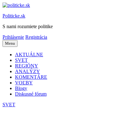
Preskočiť
na
Politicke.sk
obsah
S nami rozumiete politike
Prihlásenie
Registrácia
Menu
AKTUÁLNE
SVET
REGIÓNY
ANALÝZY
KOMENTÁRE
VOĽBY
Blogy
Diskusné fórum
SVET