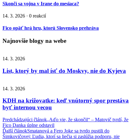
Skončí sa vojna v Irane do mesiaca?
14. 3. 2026 · 0 reakcií
Fico opäť hrá hru, ktorú Slovensko prehráva
Najnovšie blogy na webe
14. 3. 2026
List, ktorý by mal ísť do Moskvy, nie do Kyjeva
14. 3. 2026
KDH na križovatke: keď vnútorný spor prestáva
byť internou vecou
Navigácia
Predchádzajúci článok
„Aďo vie, že skončil“ – Matovič tvrdí, že
Fico Danka úplne odstavil
v
Ďalší článok
Smatanová a Fero Joke sa tvrdo pustili do
článku
Šimkovičovej: Ľudia, ktorí sa liečia si zaslúžia podporu, nie