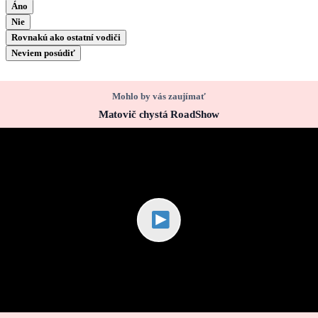
Áno
Nie
Rovnakú ako ostatní vodiči
Neviem posúdiť
Mohlo by vás zaujímať
Matovič chystá RoadShow