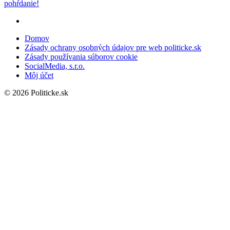
pohŕdanie!
Domov
Zásady ochrany osobných údajov pre web politicke.sk
Zásady používania súborov cookie
SocialMedia, s.r.o.
Môj účet
© 2026 Politicke.sk