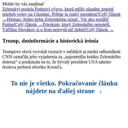
Mohlo by vás zaujímať
Zelenskyj posiela Putinovi výzvu, ktorá môže zásadne zmeniť
priebeh vojny na Ukrajine. Príjme ju ruský prezident?
Celý článok
→
Hirman: Jedno treba Zelenskému uznať. Vie ako ponížiť
Putina!
Celý článok →
Prieskum, ktorý Zelenského nepoteší.
Väčšina Slovákov si o ňom nemyslí nič dobré!
Celý článok →
Trump, dezinformácie a historická irónia
Trumpove slová vyvolali rozruch v médiách aj medzi odborníkmi.
CNN označila jeho vyjadrenia za „najostrejšiu kritiku Zelenského
doteraz“ a poukázala na to, že bývalý prezident USA takmer
doslova preberá rétoriku Kremľa.
To nie je všetko. Pokračovanie článku
nájdete na ďalšej strane
↓