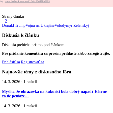
droj:
www.facebook.com/reel/1048123657890893
Strany článku
1
2
Donald Trump
Vojna na Ukrajine
Volodymyr Zelenskyj
Diskusia k článku
Diskusia prebieha priamo pod článkom.
Pre pridanie komentára sa prosím prihláste alebo zaregistrujte.
Prihlásiť sa
Registrovať sa
Najnovšie témy z diskusného fóra
14. 3. 2026 · 1 reakcií
Myslíte, že obrazovka na kukurici bola dobrý nápad? Hlavne
za tie peniaze…
14. 3. 2026 · 1 reakcií