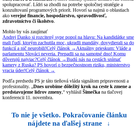
spolupracovať. Lídri sa zhodli na potrebe spoločnej stratégie a
konzultovaní programových priorít. Hovorí sa najmä o oblastiach
ako
verejné financie, hospodárstvo, spravodlivosť,
zdravotníctvo či školstvo
.
Mohlo by vás zaujímať
Andrej Danko si rozcitený sype popol na hlavu: Na kandidátke sme
mali ľudí, ktorým zachutila moc, ukradli mandáty, dovydierali sa do
funkcií a nič neurobili!
Celý článok →
Aktuálny prieskum: Vláde a
parlamentu Slováci neveria. Prepadli sa na samotné dno! Komu
dôverujú najviac?
Celý článok →
Budú nás na cestách snímať
kamery z Ruska? PS hovorí o bezpečnostnom riziku, ministerstvo
vracia úder!
Celý článok →
Podľa predsedu PS je táto tieňová vláda signálom pripravenosti a
profesionality. „
Dnes urobíme dôležitý krok na ceste k zmene a
predstavujeme lídrov zmeny
,“ vyhlásil
Šimečka
na tlačovej
konferencii 11. novembra.
To nie je všetko. Pokračovanie článku
nájdete na ďalšej strane
↓