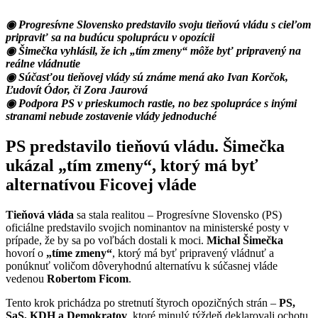
◉ Progresívne Slovensko predstavilo svoju tieňovú vládu s cieľom
pripraviť sa na budúcu spoluprácu v opozícii
◉ Šimečka vyhlásil, že ich „tím zmeny“ môže byť pripravený na
reálne vládnutie
◉ Súčasťou tieňovej vlády sú známe mená ako Ivan Korčok,
Ľudovít Ódor, či Zora Jaurová
◉ Podpora PS v prieskumoch rastie, no bez spolupráce s inými
stranami nebude zostavenie vlády jednoduché
PS predstavilo tieňovú vládu. Šimečka
ukázal „tím zmeny“, ktorý má byť
alternatívou Ficovej vláde
Tieňová vláda
sa stala realitou – Progresívne Slovensko (PS)
oficiálne predstavilo svojich nominantov na ministerské posty v
prípade, že by sa po voľbách dostali k moci.
Michal Šimečka
hovorí o
„tíme zmeny“
, ktorý má byť pripravený vládnuť a
ponúknuť voličom dôveryhodnú alternatívu k súčasnej vláde
vedenou
Robertom Ficom
.
Tento krok prichádza po stretnutí štyroch opozičných strán –
PS,
SaS, KDH a Demokratov
, ktoré minulý týždeň deklarovali ochotu