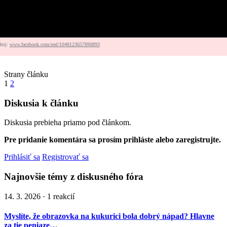
droj:
www.facebook.com/reel/1048123657890893
Strany článku
1
2
Diskusia k článku
Diskusia prebieha priamo pod článkom.
Pre pridanie komentára sa prosím prihláste alebo zaregistrujte.
Prihlásiť sa
Registrovať sa
Najnovšie témy z diskusného fóra
14. 3. 2026 · 1 reakcií
Myslíte, že obrazovka na kukurici bola dobrý nápad? Hlavne
za tie peniaze…