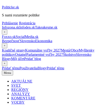
Politicke.sk
S nami rozumiete politike
Prihlásenie
Registrácia
Infozona.sk
Infoden.sk
Takeakesme.sk
+
Foxxo.sk
SocialMedia.sk
Bezpečnosť
Slovensko
Ekonomika
+
Koaličné strany
Komunálne voľby 2027
Mestá/Obce
Myšlienky
politikov
Ostatné
Parlamentné voľby 2027
Školstvo
Slovensko
Blogy
Môj účet
Pridať blog
+
Pridať tému
Použivatelia
Blogy
Pridať tému
Menu
AKTUÁLNE
SVET
REGIÓNY
ANALÝZY
KOMENTÁRE
VOĽBY