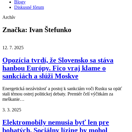
Blogy
Diskusné fórum
Archív
Značka:
Ivan Štefunko
12. 7. 2025
Opozícia tvrdí, že Slovensko sa stáva
hanbou Európy. Fico vraj klame o
sankciách a slúži Moskve
Energetická nezávislosť a postoj k sankciám voči Rusku sa opäť
stali témou ostrej politickej debaty. Premiér čelí výčitkám za
meškanie…
3. 3. 2025
Elektromobily nemusia byť len pre
bohatých. Sociálny lízing by mohol