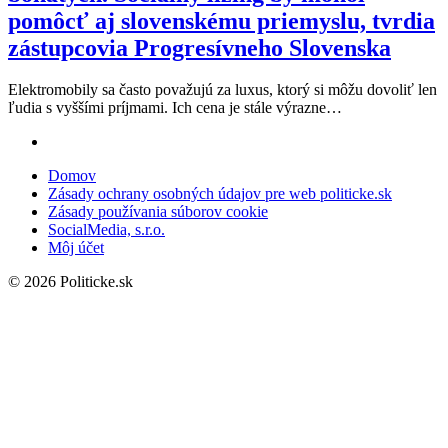
pomôcť aj slovenskému priemyslu, tvrdia
zástupcovia Progresívneho Slovenska
Elektromobily sa často považujú za luxus, ktorý si môžu dovoliť len
ľudia s vyššími príjmami. Ich cena je stále výrazne…
Domov
Zásady ochrany osobných údajov pre web politicke.sk
Zásady používania súborov cookie
SocialMedia, s.r.o.
Môj účet
© 2026 Politicke.sk