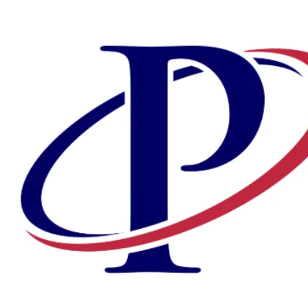
Preskočiť
na
obsah