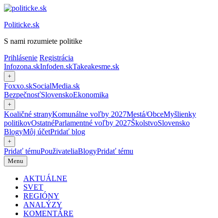
Preskočiť
na
Politicke.sk
obsah
S nami rozumiete politike
Prihlásenie
Registrácia
Infozona.sk
Infoden.sk
Takeakesme.sk
+
Foxxo.sk
SocialMedia.sk
Bezpečnosť
Slovensko
Ekonomika
+
Koaličné strany
Komunálne voľby 2027
Mestá/Obce
Myšlienky
politikov
Ostatné
Parlamentné voľby 2027
Školstvo
Slovensko
Blogy
Môj účet
Pridať blog
+
Pridať tému
Použivatelia
Blogy
Pridať tému
Menu
AKTUÁLNE
SVET
REGIÓNY
ANALÝZY
KOMENTÁRE