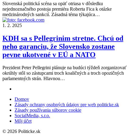
Slovenská politická scéna sa opäť otriasa v dôsledku
nejednoznačného postoja premiéra Roberta Fica k otázke
medzinárodných sankcií. Zásadná téma týkajúca…
1. 2. 2025
KDH sa s Pellegrinim stretne. Chcú od
neho garanciu, že Slovensko zostane
pevne ukotvené v EÚ a NATO
Prezident Peter Pellegrini plánuje na budúci týždeň zorganizovať
okrúhly stôl so zástupcami troch koaličných a troch opozičných
parlamentných strán. Hlavnou…
Domov
Zásady ochrany osobných údajov pre web politicke.sk
Zásady používania súborov cookie
SocialMedia, s.r.o.
Môj účet
© 2026 Politicke.sk