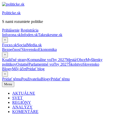
Preskočiť
na
Politicke.sk
obsah
S nami rozumiete politike
Prihlásenie
Registrácia
Infozona.sk
Infoden.sk
Takeakesme.sk
+
Foxxo.sk
SocialMedia.sk
Bezpečnosť
Slovensko
Ekonomika
+
Koaličné strany
Komunálne voľby 2027
Mestá/Obce
Myšlienky
politikov
Ostatné
Parlamentné voľby 2027
Školstvo
Slovensko
Blogy
Môj účet
Pridať blog
+
Pridať tému
Použivatelia
Blogy
Pridať tému
Menu
AKTUÁLNE
SVET
REGIÓNY
ANALÝZY
KOMENTÁRE