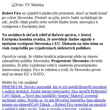
Robert Fico
sa vyjadril k piatkovým protestom, ktoré sa budú konať
po celom Slovensku. Premiér sa pýta, prečo ľudia vychádzajú do
ulíc, keďže vláda podľa neho nerobí žiadne kroky smerujúce k
vystúpeniu z Európskej únie.
Na sociálnych sieťach zdieľal tlačovú správu, v ktorej
Európska komisia uvádza, že neeviduje žiadne signály o
možnom vystúpení Slovenska z EÚ. Diskusia na túto tému sa
však rozprúdila po vyjadreniach niektorých politikov.
Opozícia varuje, že vládna koalícia pripravuje pôdu na zmenu
zahraničnej politiky Slovenska.
Progresívne Slovensko
obvinilo
premiéra, že jeho vyjadrenia vedú k oslabeniu proeurópskeho
smerovania krajiny. Fico to odmieta a tvrdí, že Slovensko pevne
stojí na strane EÚ a NATO.
Mohlo by vás zaujímať
PRIESKUM: Slováci prezradili, kto je ich najobľúbenejší prezident
v našich dejinách. Druhé miesto prekvapilo! Ako skončil Pellegrini?
Celý článok →
Nové dno fanúšičky Smeru? Matovič zverejnil
nechutné video. Pozrite sa, čo mu 69-ročná Smeráčka Jana ukázala
priamo na námestí!
Celý článok →
Robert Fico nenechal na opozícii
a médiách nitku suchú: Toto je pravda o benzíne, zväzkov