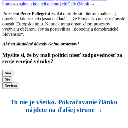
homosexuálov a koalícii ochotných!
Celý článok →
Prezident
Peter Pellegrini
zvolal okrúhly stôl lídrov koalície aj
opozície, kde zaznela jasná deklarácia, že Slovensko nemá v úmysle
opustiť Európsku úniu. Napriek tomu organizátori protestov
vyzývajú občanov, aby sa postavili za „slobodné a demokratické
Slovensko“.
Aké sú skutočné dôvody týchto protestov?
Myslíte si, že by mali politici niesť zodpovednosť za
svoje verejné výroky?
Áno
Nie
Neviem
To nie je všetko. Pokračovanie článku
nájdete na ďalšej strane
↓