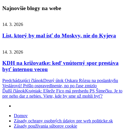
Najnovšie blogy na webe
14. 3. 2026
List, ktorý by mal ísť do Moskvy, nie do Kyjeva
14. 3. 2026
KDH na križovatke: keď vnútorný spor prestáva
byť internou vecou
Navigácia
Predchádzajúci článok
Drsný útok Oskara Rózsu na poslankyňu
Veslárovú! Prišlo ospravedlnenie, no po čase zmizlo
v
Ďalší článok
Krajniak: Ešteže Fico má predsedu PS Šimečku. Je to
článku
pre neho dar z nebies. Viete, kde by sme už mohli byť?
Domov
Zásady ochrany osobných údajov pre web politicke.sk
Zásady používania súborov cookie