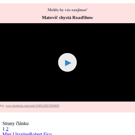
Mohlo by vás zaujímať
Matovič chystá RoadShow
▶
droj:
www.facebook.com/reel/1048123657890893
Strany článku
1
2
Mier Ukrajine
Robert Fico