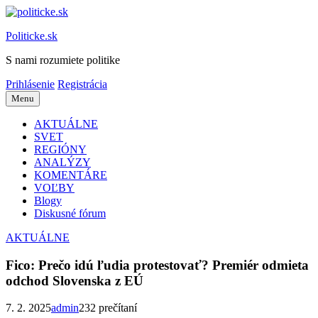
Preskočiť
na
Politicke.sk
obsah
S nami rozumiete politike
Prihlásenie
Registrácia
Menu
AKTUÁLNE
SVET
REGIÓNY
ANALÝZY
KOMENTÁRE
VOĽBY
Blogy
Diskusné fórum
AKTUÁLNE
Fico: Prečo idú ľudia protestovať? Premiér odmieta
odchod Slovenska z EÚ
7. 2. 2025
admin
232 prečítaní