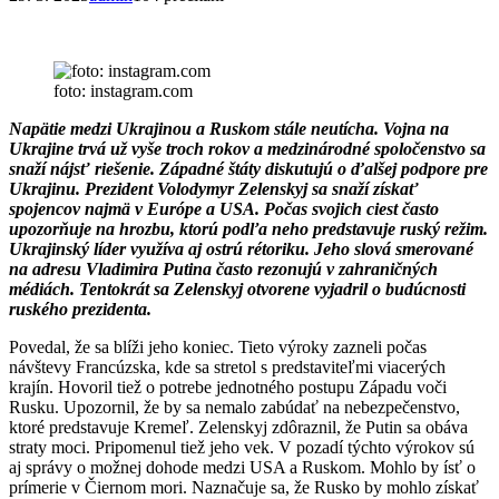
foto: instagram.com
Napätie medzi Ukrajinou a Ruskom stále neutícha. Vojna na
Ukrajine trvá už vyše troch rokov a medzinárodné spoločenstvo sa
snaží nájsť riešenie. Západné štáty diskutujú o ďalšej podpore pre
Ukrajinu. Prezident Volodymyr Zelenskyj sa snaží získať
spojencov najmä v Európe a USA. Počas svojich ciest často
upozorňuje na hrozbu, ktorú podľa neho predstavuje ruský režim.
Ukrajinský líder využíva aj ostrú rétoriku. Jeho slová smerované
na adresu Vladimira Putina často rezonujú v zahraničných
médiách. Tentokrát sa Zelenskyj otvorene vyjadril o budúcnosti
ruského prezidenta.
Povedal, že sa blíži jeho koniec. Tieto výroky zazneli počas
návštevy Francúzska, kde sa stretol s predstaviteľmi viacerých
krajín. Hovoril tiež o potrebe jednotného postupu Západu voči
Rusku. Upozornil, že by sa nemalo zabúdať na nebezpečenstvo,
ktoré predstavuje Kremeľ. Zelenskyj zdôraznil, že Putin sa obáva
straty moci. Pripomenul tiež jeho vek. V pozadí týchto výrokov sú
aj správy o možnej dohode medzi USA a Ruskom. Mohlo by ísť o
prímerie v Čiernom mori. Naznačuje sa, že Rusko by mohlo získať