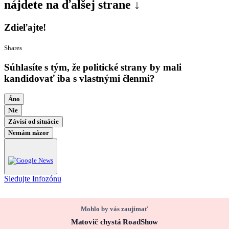
nájdete na ďalšej strane
↓
Zdieľajte!
Shares
Súhlasíte s tým, že politické strany by mali
kandidovať iba s vlastnými členmi?
Áno
Nie
Závisí od situácie
Nemám názor
Sledujte Infozónu
Mohlo by vás zaujímať
Matovič chystá RoadShow