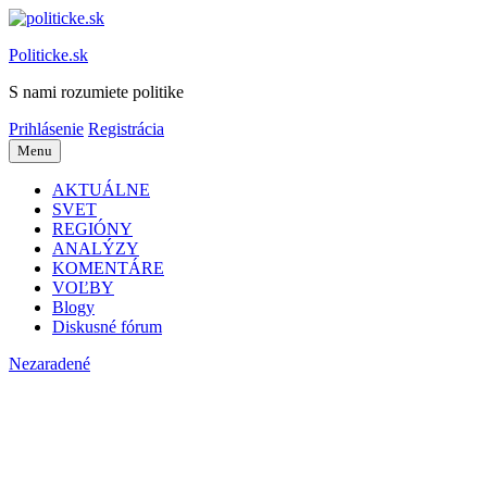
Preskočiť
na
Politicke.sk
obsah
S nami rozumiete politike
Prihlásenie
Registrácia
Menu
AKTUÁLNE
SVET
REGIÓNY
ANALÝZY
KOMENTÁRE
VOĽBY
Blogy
Diskusné fórum
Nezaradené