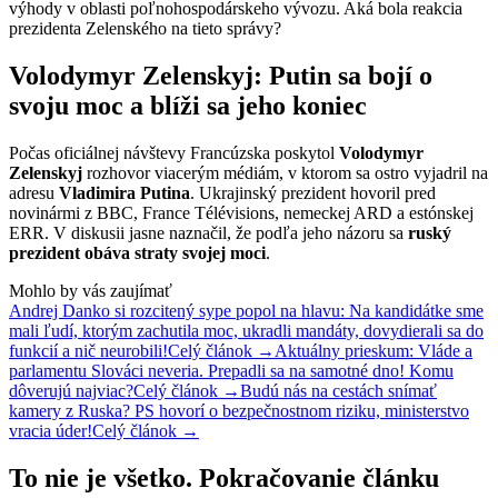
výhody v oblasti poľnohospodárskeho vývozu. Aká bola reakcia
prezidenta Zelenského na tieto správy?
Volodymyr Zelenskyj: Putin sa bojí o
svoju moc a blíži sa jeho koniec
Počas oficiálnej návštevy Francúzska poskytol
Volodymyr
Zelenskyj
rozhovor viacerým médiám, v ktorom sa ostro vyjadril na
adresu
Vladimira Putina
. Ukrajinský prezident hovoril pred
novinármi z BBC, France Télévisions, nemeckej ARD a estónskej
ERR. V diskusii jasne naznačil, že podľa jeho názoru sa
ruský
prezident obáva straty svojej moci
.
Mohlo by vás zaujímať
Andrej Danko si rozcitený sype popol na hlavu: Na kandidátke sme
mali ľudí, ktorým zachutila moc, ukradli mandáty, dovydierali sa do
funkcií a nič neurobili!
Celý článok →
Aktuálny prieskum: Vláde a
parlamentu Slováci neveria. Prepadli sa na samotné dno! Komu
dôverujú najviac?
Celý článok →
Budú nás na cestách snímať
kamery z Ruska? PS hovorí o bezpečnostnom riziku, ministerstvo
vracia úder!
Celý článok →
To nie je všetko. Pokračovanie článku