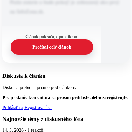
Putin zomrie a bude pokoj! je zobrazený ako prvý
na InfoZona.sk.
Článok pokračuje po kliknutí
Prečítaj celý článok
Diskusia k článku
Diskusia prebieha priamo pod článkom.
Pre pridanie komentára sa prosím prihláste alebo zaregistrujte.
Prihlásiť sa
Registrovať sa
Najnovšie témy z diskusného fóra
14. 3. 2026 · 1 reakcií