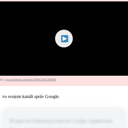
droj:
www.facebook.com/reel/1048123657890893
vo svojom kanáli správ Google.
Príspevok Zelenskyj šokoval svojím vyjadrením: